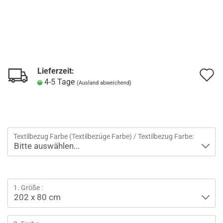
Lieferzeit:
A
4-5 Tage
(Ausland abweichend)
d
M
Textilbezug Farbe (Textilbezüge Farbe) / Textilbezug Farbe:
1. Größe :