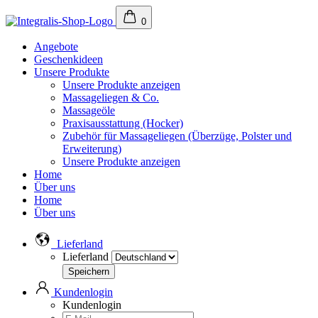
0
Angebote
Geschenkideen
Unsere Produkte
Unsere Produkte anzeigen
Massageliegen & Co.
Massageöle
Praxisausstattung (Hocker)
Zubehör für Massageliegen (Überzüge, Polster und
Erweiterung)
Unsere Produkte anzeigen
Home
Über uns
Home
Über uns
Lieferland
Lieferland
Kundenlogin
Kundenlogin