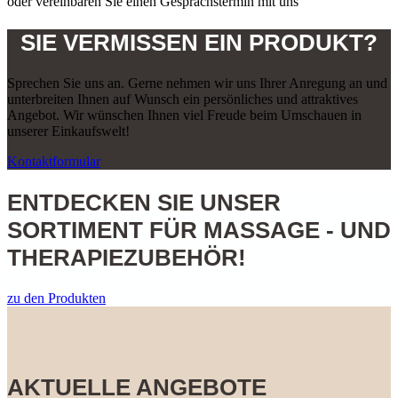
oder vereinbaren Sie einen Gesprächstermin mit uns
SIE VERMISSEN EIN PRODUKT?
Sprechen Sie uns an. Gerne nehmen wir uns Ihrer Anregung an und
unterbreiten Ihnen auf Wunsch ein persönliches und attraktives
Angebot. Wir wünschen Ihnen viel Freude beim Umschauen in
unserer Einkaufswelt!
Kontaktformular
ENTDECKEN SIE UNSER
SORTIMENT
FÜR MASSAGE - UND
THERAPIEZUBEHÖR!
zu den Produkten
AKTUELLE ANGEBOTE