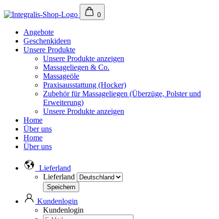
0
Angebote
Geschenkideen
Unsere Produkte
Unsere Produkte anzeigen
Massageliegen & Co.
Massageöle
Praxisausstattung (Hocker)
Zubehör für Massageliegen (Überzüge, Polster und
Erweiterung)
Unsere Produkte anzeigen
Home
Über uns
Home
Über uns
Lieferland
Lieferland
Kundenlogin
Kundenlogin